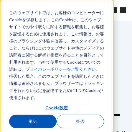
メインコンテンツへスキップ
検索
このウェブサイトでは、お客様のコンピューターに
Cookieを保存します。このCookieは、このウェブ
サイトでのやり取りに関する情報を収集し、お客様
を記憶するために使用されます。この情報は、お客
様のブラウジング体験を改善し、カスタマイズする
こと、ならびにこのウェブサイトや他のメディアの
訪問者に関する解析と指標を得ることを目的として
利用されます。当社で使用するCookieについての
詳細は、
プライバシーポリシーをご覧ください
。
拒否した場合、このウェブサイトを訪問したときに
情報は追跡されません。ブラウザーではトラッキン
グを行わない設定を記憶するために1つのCookieが
MultiFlo™ コン
使用されます。
Cookie設定
フィギュレーター
承諾
拒否