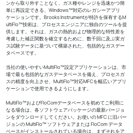
ンから取り外すことなく、ガス種やレンジを迅速かつ簡
単に再設定できる、Windows™対応のレガシーアプリ
ケーションです。Brooks Instrumentが特許を保有するM
ultiFlo™技術は、プロセスエンジニアに独自のツールを提
供します。それは、ガスの熱的および物理的な特性差を
考慮した補正関数を確立するために、数千回に及ぶ実ガ
ス試験データに基づいて構築された、包括的なガスデー
タベースです。
当社の使いやすいMultiFlo™設定アプリケーションは、市
場で最も包括的なガスデータベースを備え、プロセスガ
スの精度を向上させ、MultiFlo™対応MFCを幅広いアプリ
ケーションで使用できるようにします。
MultiFlo™およびFloComデータベースを初めてご利用に
なる場合は、各ソフトウェアパッケージの最新バージョ
ンをダウンロードしてください。お使いの MFC に旧バー
ジョンの MultiFlo™ ソフトウェアまたは FloCom データ
ベースがインストールされている場合は、まずそれをア