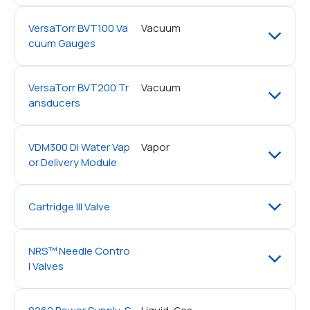
VersaTorr BVT100 Va
Vacuum
cuum Gauges
VersaTorr BVT200 Tr
Vacuum
ansducers
VDM300 DI Water Vap
Vapor
or Delivery Module
Cartridge III Valve
NRS™ Needle Contro
l Valves