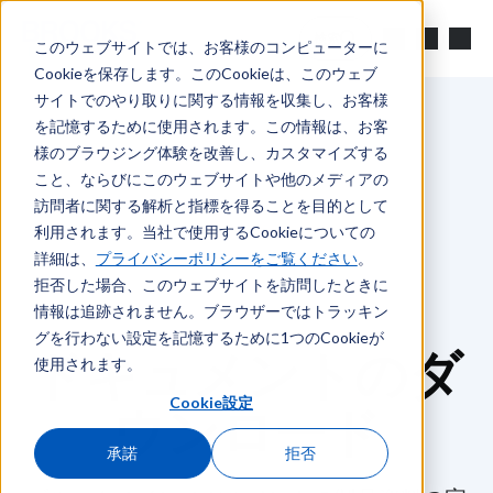
メインコンテンツへスキップ
検索
このウェブサイトでは、お客様のコンピューターに
Cookieを保存します。このCookieは、このウェブ
サイトでのやり取りに関する情報を収集し、お客様
を記憶するために使用されます。この情報は、お客
様のブラウジング体験を改善し、カスタマイズする
こと、ならびにこのウェブサイトや他のメディアの
訪問者に関する解析と指標を得ることを目的として
利用されます。当社で使用するCookieについての
詳細は、
プライバシーポリシーをご覧ください
。
拒否した場合、このウェブサイトを訪問したときに
情報は追跡されません。ブラウザーではトラッキン
グを行わない設定を記憶するために1つのCookieが
ドキュメントのダ
使用されます。
Cookie設定
ウンロード
承諾
拒否