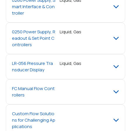
0260 Power Supply, S
Liquid, Gas
mart Interface & Con
troller
0250 Power Supply, R
Liquid, Gas
eadout & Set Point C
ontrollers
LR-056 Pressure Tra
Liquid, Gas
nsducer Display
FC Manual Flow Cont
rollers
Custom Flow Solutio
ns for Challenging Ap
plications