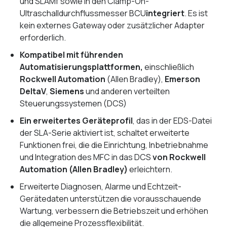
und SLAMf sowie in den Clamp-On-
Ultraschalldurchflussmesser BCU
integriert
. Es ist
kein externes Gateway oder zusätzlicher Adapter
erforderlich.
Kompatibel mit führenden
Automatisierungsplattformen,
einschließlich
Rockwell Automation
(Allen Bradley),
Emerson
DeltaV
,
Siemens
und anderen verteilten
Steuerungssystemen (DCS)
Ein erweitertes Geräteprofil
, das in der EDS-Datei
der SLA-Serie aktiviert ist, schaltet erweiterte
Funktionen frei, die die Einrichtung, Inbetriebnahme
und Integration des MFC in das DCS
von Rockwell
Automation (Allen Bradley)
erleichtern.
Erweiterte Diagnosen, Alarme und Echtzeit-
Gerätedaten unterstützen die vorausschauende
Wartung, verbessern die Betriebszeit und erhöhen
die allgemeine Prozessflexibilität.