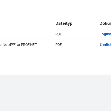
Dateityp
Doku
Englis
PDF
Englis
herNet/IP™ or PROFINET
PDF