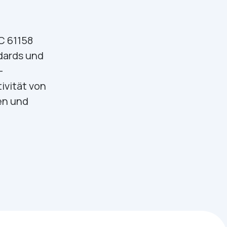
C 61158
dards und
-
ivität von
en und