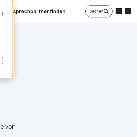
Ansprechpartner finden
Suchen
it
ie von