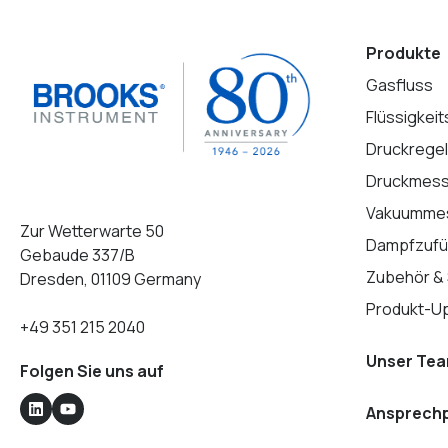
Produkte
Gasfluss
Flüssigkeit
Druckrege
Druckmes
Vakuumme
Zur Wetterwarte 50
Dampfzufü
Gebaude 337/B
Zubehör &
Dresden, 01109 Germany
Produkt-U
+49 351 215 2040
Unser Te
Folgen Sie uns auf
Ansprechp