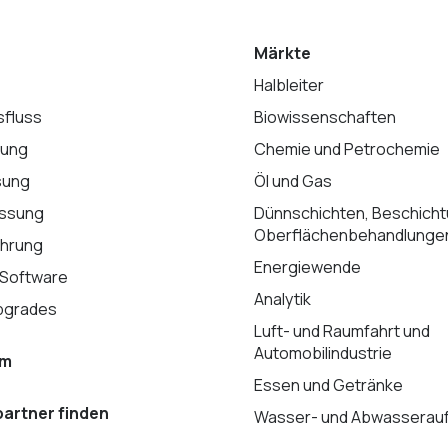
Märkte
Halbleiter
sfluss
Biowissenschaften
lung
Chemie und Petrochemie
sung
Öl und Gas
ssung
Dünnschichten, Beschich
Oberflächenbehandlunge
hrung
Energiewende
 Software
Analytik
pgrades
Luft- und Raumfahrt und
Automobilindustrie
am
Essen und Getränke
artner finden
Wasser- und Abwasserauf